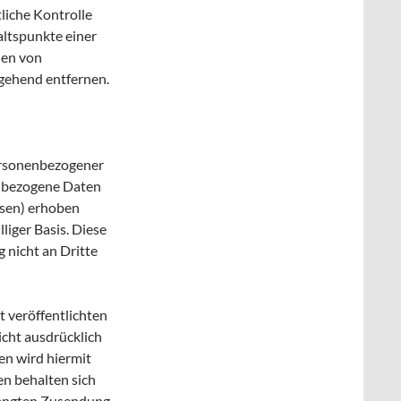
liche Kontrolle
altspunkte einer
den von
gehend entfernen.
ersonenbezogener
enbezogene Daten
ssen) erhoben
lliger Basis. Diese
nicht an Dritte
 veröffentlichten
cht ausdrücklich
n wird hiermit
en behalten sich
rlangten Zusendung