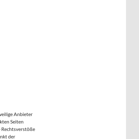
eweilige Anbieter
nkten Seiten
e Rechtsverstöße
nkt der